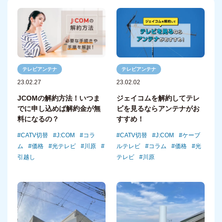
テレビアンテナ
テレビアンテナ
23.02.27
23.02.02
JCOMの解約方法！いつま
ジェイコムを解約してテレ
でに申し込めば解約金が無
ビを見るならアンテナがお
料になるの？
すすめ！
CATV切替
J:COM
コラ
CATV切替
J:COM
ケーブ
ム
価格
光テレビ
川原
ルテレビ
コラム
価格
光
引越し
テレビ
川原