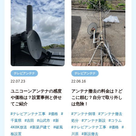
テレビアンテナ
テレビアンテナ
22.07.23
22.06.16
ユニコーンアンテナの感度
アンテナ撤去の料金は？ど
や価格は？設置事例と併せ
こに頼む？自分で取り外し
てご紹介
は危険！
テレビアンテナ工事
価格
アンテナ倒壊
アンテナ撤去
千葉県
吉田
山武市
新
処分
アンテナ新設
コラム
4K8K放送
新築戸建て
破風
テレビアンテナ工事
価格
板設置
川原
新設撤去