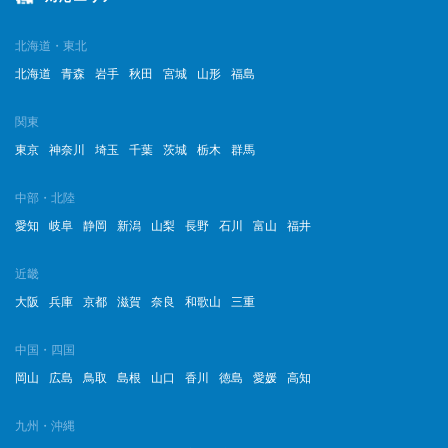
2023年3月
2023年2月
北海道・東北
北海道
青森
岩手
秋田
宮城
山形
福島
2023年1月
関東
2022年12月
東京
神奈川
埼玉
千葉
茨城
栃木
群馬
2022年11月
中部・北陸
2022年10月
愛知
岐阜
静岡
新潟
山梨
長野
石川
富山
福井
2022年9月
近畿
2022年8月
大阪
兵庫
京都
滋賀
奈良
和歌山
三重
2022年7月
中国・四国
岡山
広島
鳥取
島根
山口
香川
徳島
愛媛
高知
2022年6月
2022年5月
九州・沖縄