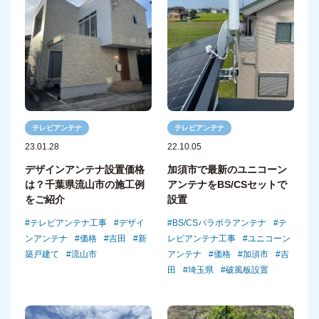
テレビアンテナ
テレビアンテナ
23.01.28
22.10.05
デザインアンテナ設置価格
加須市で最新のユニコーン
は？千葉県流山市の施工例
アンテナをBS/CSセットで
をご紹介
設置
テレビアンテナ工事
デザイ
BS/CSパラボラアンテナ
テ
ンアンテナ
価格
吉田
新
レビアンテナ工事
ユニコーン
築戸建て
流山市
アンテナ
価格
加須市
吉
田
埼玉県
破風板設置