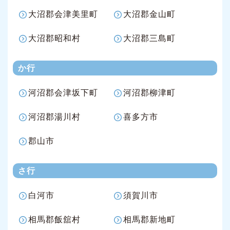
大沼郡会津美里町
大沼郡金山町
大沼郡昭和村
大沼郡三島町
か行
河沼郡会津坂下町
河沼郡柳津町
河沼郡湯川村
喜多方市
郡山市
さ行
白河市
須賀川市
相馬郡飯舘村
相馬郡新地町