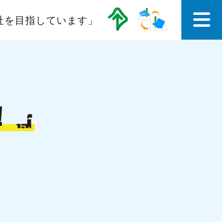
社を目指しています」
！