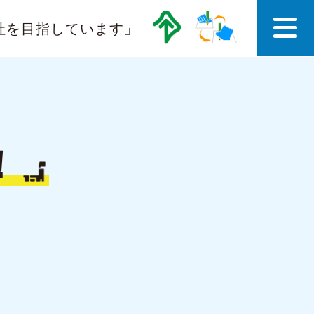
社を目指しています」
！