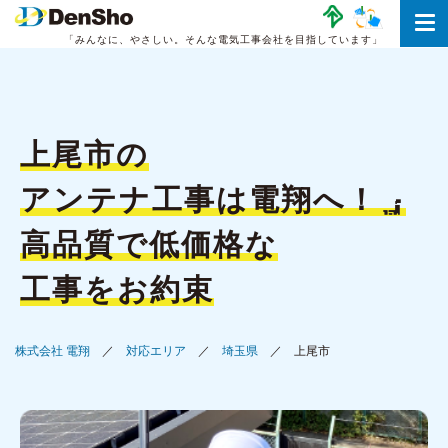
「みんなに、やさしい。
そんな電気工事会社を目指しています」
上尾市の
アンテナ工事は
電翔へ！
高品質で低価格な
工事をお約束
株式会社 電翔
対応エリア
埼玉県
上尾市