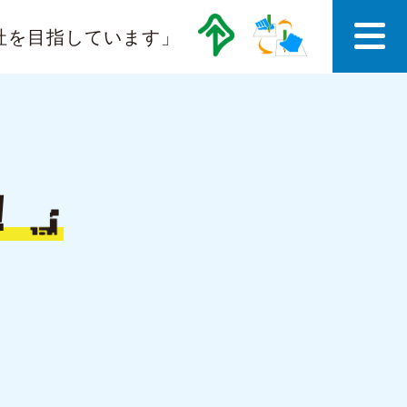
社を目指しています」
！