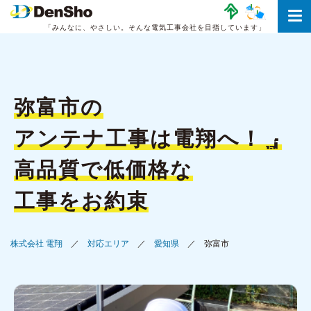
「みんなに、やさしい。
そんな電気工事会社を目指しています」
弥富市の
アンテナ工事は
電翔へ！
高品質で低価格な
工事をお約束
株式会社 電翔
対応エリア
愛知県
弥富市