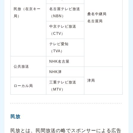
民放（在京キー
名古屋テレビ放送
桑名中継局
局）
（NBN）
名古屋局
中京テレビ放送
（CTV）
テレビ愛知
（TVA）
NHK名古屋
公共放送
NHK津
津局
三重テレビ放送
ローカル局
（MTV）
民放
民放とは、民間放送の略でスポンサーによる広告