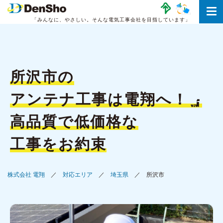
「みんなに、やさしい。
そんな電気工事会社を目指しています」
所沢市の
アンテナ工事は
電翔へ！
高品質で低価格な
工事をお約束
株式会社 電翔
対応エリア
埼玉県
所沢市