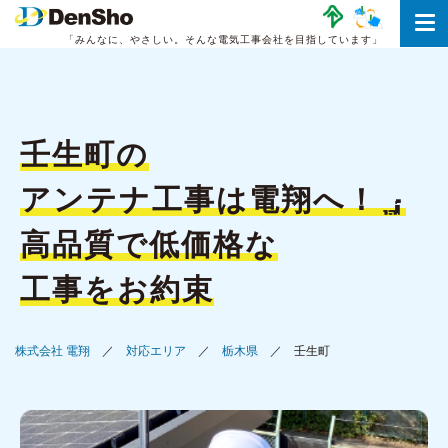
「みんなに、やさしい。
そんな電気工事会社を目指しています」
壬生町の
アンテナ工事は
電翔へ！
高品質で低価格な
工事をお約束
株式会社 電翔
対応エリア
栃木県
壬生町