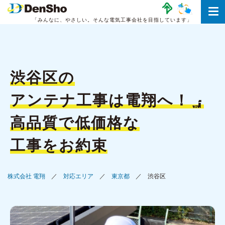
「みんなに、やさしい。
そんな電気工事会社を目指しています」
渋谷区の
アンテナ工事は
電翔へ！
高品質で低価格な
工事をお約束
株式会社 電翔
対応エリア
東京都
渋谷区