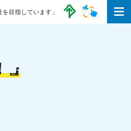
社を目指しています」
！