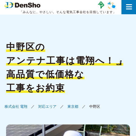
「みんなに、やさしい。
そんな電気工事会社を目指しています」
中野区の
アンテナ工事は
電翔へ！
高品質で低価格な
工事をお約束
株式会社 電翔
対応エリア
東京都
中野区