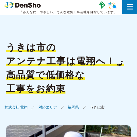
「みんなに、やさしい。
そんな電気工事会社を目指しています」
うきは市の
アンテナ工事は
電翔へ！
高品質で低価格な
工事をお約束
株式会社 電翔
対応エリア
福岡県
うきは市