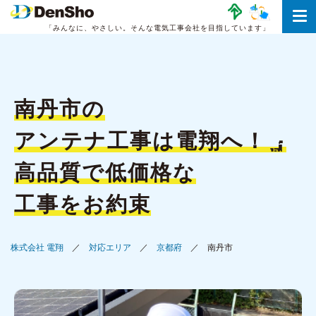
「みんなに、やさしい。
そんな電気工事会社を目指しています」
南丹市の
アンテナ工事は
電翔へ！
高品質で低価格な
工事をお約束
株式会社 電翔
対応エリア
京都府
南丹市