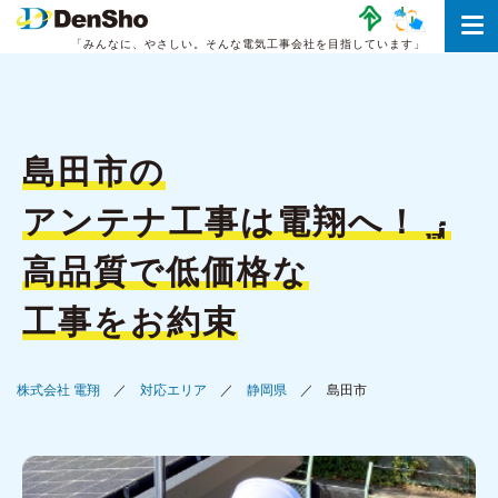
「みんなに、やさしい。
そんな電気工事会社を目指しています」
島田市の
アンテナ工事は
電翔へ！
高品質で低価格な
工事をお約束
株式会社 電翔
対応エリア
静岡県
島田市