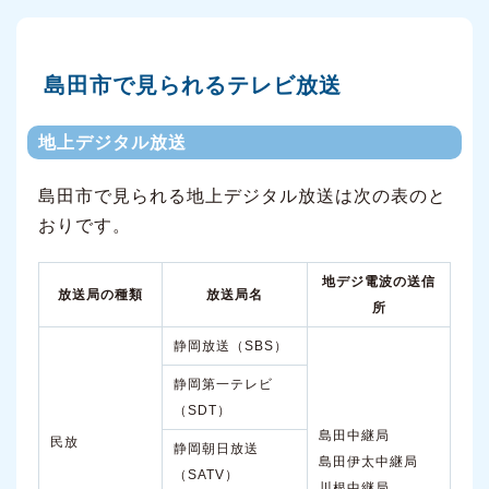
島田市で見られるテレビ放送
地上デジタル放送
島田市で見られる地上デジタル放送は次の表のと
おりです。
地デジ電波の送信
放送局の種類
放送局名
所
静岡放送（SBS）
静岡第一テレビ
（SDT）
島田中継局
民放
静岡朝日放送
島田伊太中継局
（SATV）
川根中継局