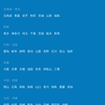
2023年2月
北海道・東北
北海道
青森
岩手
秋田
宮城
山形
福島
2023年1月
関東
2022年12月
東京
神奈川
埼玉
千葉
茨城
栃木
群馬
2022年11月
中部・北陸
2022年10月
愛知
岐阜
静岡
新潟
山梨
長野
石川
富山
福井
2022年9月
近畿
2022年8月
大阪
兵庫
京都
滋賀
奈良
和歌山
三重
2022年7月
中国・四国
岡山
広島
鳥取
島根
山口
香川
徳島
愛媛
高知
2022年6月
2022年5月
九州・沖縄
福岡
佐賀
長崎
熊本
大分
宮崎
鹿児島
沖縄