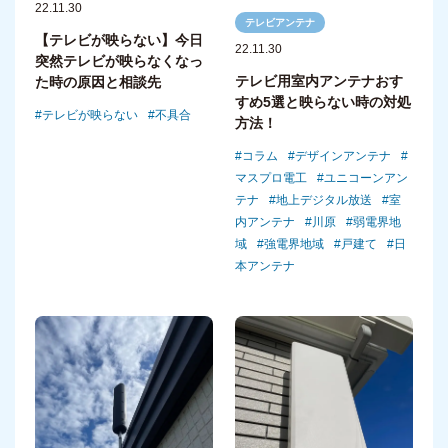
22.11.30
テレビアンテナ
【テレビが映らない】今日
22.11.30
突然テレビが映らなくなっ
テレビ用室内アンテナおす
た時の原因と相談先
すめ5選と映らない時の対処
テレビが映らない
不具合
方法！
コラム
デザインアンテナ
マスプロ電工
ユニコーンアン
テナ
地上デジタル放送
室
内アンテナ
川原
弱電界地
域
強電界地域
戸建て
日
本アンテナ