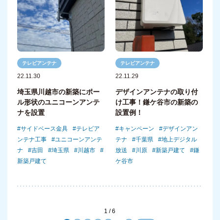
テレビアンテナ
テレビアンテナ
22.11.30
22.11.29
埼玉県川越市の新築にポー
デザインアンテナの取り付
ル形状のユニコーンアンテ
け工事！鎌ケ谷市の新築の
ナを設置
設置例！
サイドベース金具
テレビア
キャンペーン
デザインアン
ンテナ工事
ユニコーンアンテ
テナ
千葉県
地上デジタル
ナ
吉田
埼玉県
川越市
放送
川原
新築戸建て
鎌
新築戸建て
ケ谷市
1 / 6