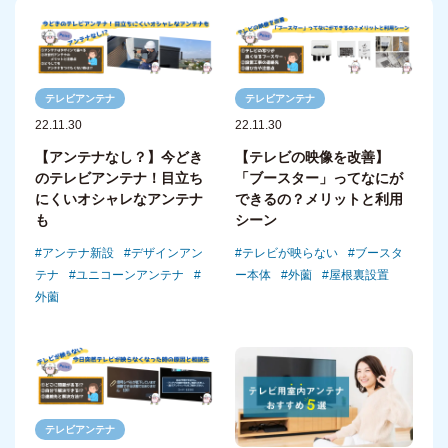
テレビアンテナ
テレビアンテナ
22.11.30
22.11.30
【アンテナなし？】今どき
【テレビの映像を改善】
のテレビアンテナ！目立ち
「ブースター」ってなにが
にくいオシャレなアンテナ
できるの？メリットと利用
も
シーン
アンテナ新設
デザインアン
テレビが映らない
ブースタ
テナ
ユニコーンアンテナ
ー本体
外薗
屋根裏設置
外薗
テレビアンテナ