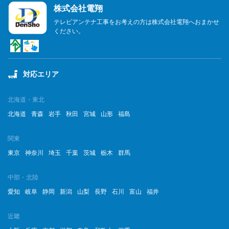
株式会社電翔
2023年6月
テレビアンテナ工事をお考えの方は株式会社電翔へおまかせ
ください。
2023年5月
2023年4月
対応エリア
2023年3月
2023年2月
北海道・東北
北海道
青森
岩手
秋田
宮城
山形
福島
2023年1月
関東
2022年12月
東京
神奈川
埼玉
千葉
茨城
栃木
群馬
2022年11月
中部・北陸
2022年10月
愛知
岐阜
静岡
新潟
山梨
長野
石川
富山
福井
2022年9月
近畿
2022年8月