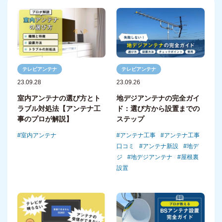
テレビアンテナ
テレビアンテナ
23.09.28
23.09.26
室内アンテナの選び方とト
地デジアンテナの完全ガイ
ラブル対処法【アンテナ工
ド：選び方から設置までの
事のプロが解説】
ステップ
室内アンテナ
アンテナ工事
アンテナ工事
口コミ
アンテナ新設
地デ
ジ
地デジアンテナ
屋根裏
設置