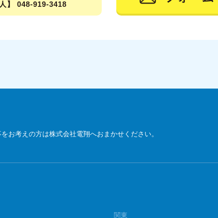
】 048-919-3418
2
2
2
2
2
2
2
事をお考えの方は株式会社電翔へおまかせください。
20
20
20
2
関東