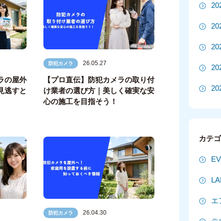
2
2
2
26.05.27
防犯カメラ
2
ラの屋外
【プロ直伝】防犯カメラの取り付
20
見逃すと
け業者の選び方｜美しく確実な安
心の施工を目指そう！
20
2
カテ
2
E
2
L
2
エ
2
26.04.30
防犯カメラ