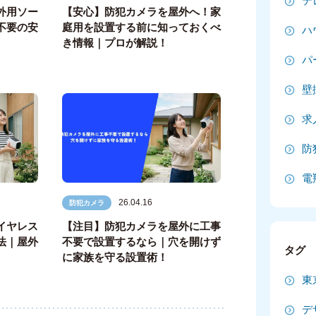
テ
外用ソー
【安心】防犯カメラを屋外へ！家
2
不要の安
庭用を設置する前に知っておくべ
ハ
き情報｜プロが解説！
2
パ
2
壁
2
求
20
防
20
電
20
26.04.16
防犯カメラ
2
イヤレス
【注目】防犯カメラを屋外に工事
法｜屋外
不要で設置するなら｜穴を開けず
タグ
2
に家族を守る設置術！
東
2
デ
2