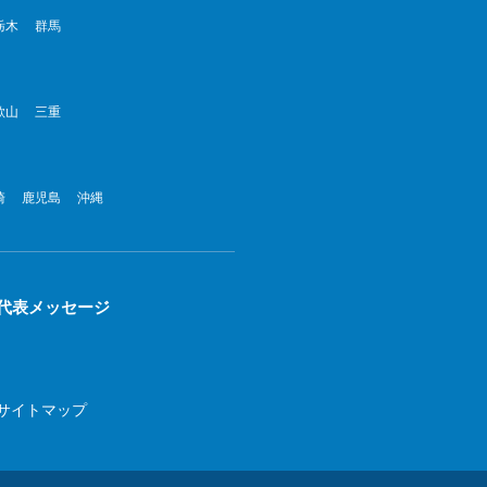
022年8月
栃木
群馬
022年7月
歌山
三重
022年6月
022年5月
崎
鹿児島
沖縄
022年4月
022年3月
022年2月
代表メッセージ
022年1月
21年12月
サイトマップ
21年11月
21年10月