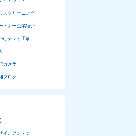
レビアンテナ
025年4月
ウスクリーニング
025年3月
ートナー企業紹介
025年2月
掛けテレビ工事
025年1月
人
24年12月
犯カメラ
24年11月
翔ブログ
24年10月
024年9月
024年8月
京
024年7月
ザインアンテナ
024年6月