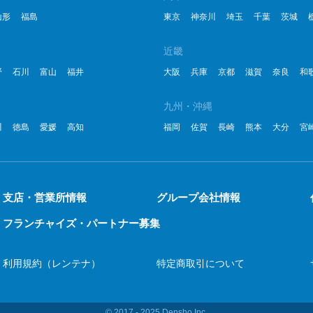
2
山形
福島
東京
神奈川
埼玉
千葉
茨城
2
近畿
野
石川
富山
福井
大阪
兵庫
京都
滋賀
奈良
和
2
2
九州・沖縄
川
徳島
愛媛
高知
福岡
佐賀
長崎
熊本
大分
宮
2
2
2
支店・営業所情報
グループ会社情報
2
フランチャイズ・パートナー募集
20
利用規約（レンテナ）
特定商取引について
20
20
© 2017 ‐ 2025 Densho Inc.