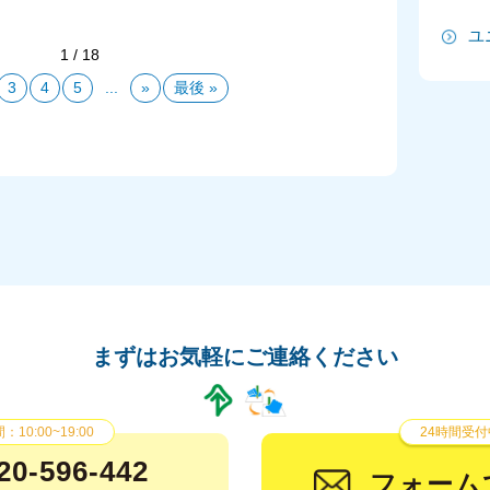
ユ
2
1 / 18
3
4
5
...
»
最後 »
2
2
2
2
20
20
まずはお気軽にご連絡ください
20
2
10:00~19:00
24時間受付
2
20-596-442
フォーム