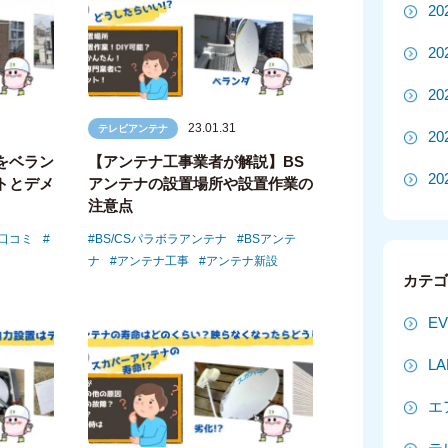
2
2
2
23.01.31
テレビアンテナ
2
をベラン
【アンテナ工事業者が解説】BS
20
トとデメ
アンテナの設置場所や設置作業の
注意点
20
口コミ
BS/CSパラボラアンテナ
BSアンテ
ナ
アンテナ工事
アンテナ新設
2
カテ
2
E
2
L
2
エ
2