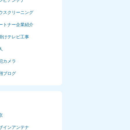
レビアンテナ
025年4月
ウスクリーニング
025年3月
ートナー企業紹介
025年2月
掛けテレビ工事
025年1月
人
24年12月
犯カメラ
24年11月
翔ブログ
24年10月
024年9月
024年8月
京
024年7月
ザインアンテナ
024年6月