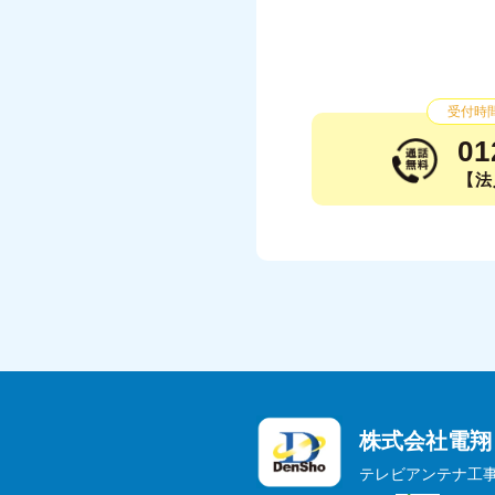
受付時間：
01
【法人
株式会社電翔
テレビアンテナ工