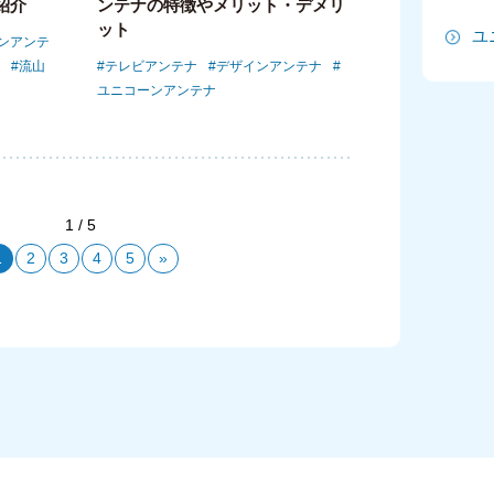
紹介
ンテナの特徴やメリット・デメリ
ット
ユ
2
ンアンテ
流山
テレビアンテナ
デザインアンテナ
2
ユニコーンアンテナ
2
2
1 / 5
2
1
2
3
4
5
»
20
20
20
2
2