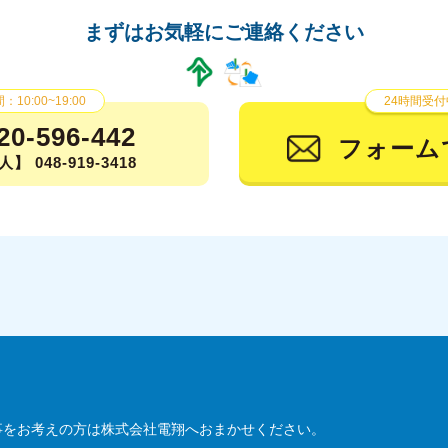
2
まずはお気軽にご連絡ください
2
2
10:00~19:00
24時間受付
20-596-442
2
フォーム
】 048-919-3418
2
2
2
20
20
20
事をお考えの方は株式会社電翔へおまかせください。
2