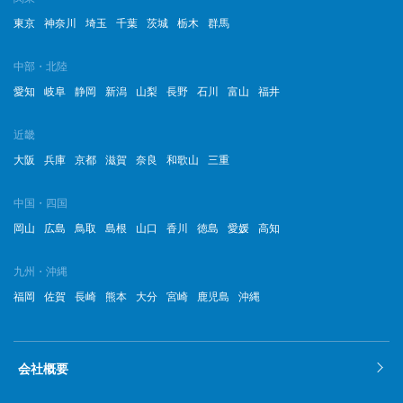
2022年12月
東京
神奈川
埼玉
千葉
茨城
栃木
群馬
2022年11月
中部・北陸
2022年10月
愛知
岐阜
静岡
新潟
山梨
長野
石川
富山
福井
2022年9月
近畿
2022年8月
大阪
兵庫
京都
滋賀
奈良
和歌山
三重
2022年7月
中国・四国
岡山
広島
鳥取
島根
山口
香川
徳島
愛媛
高知
2022年6月
2022年5月
九州・沖縄
福岡
佐賀
長崎
熊本
大分
宮崎
鹿児島
沖縄
2022年4月
2022年3月
会社概要
2022年2月