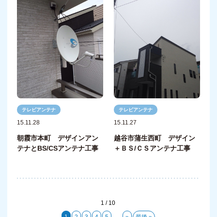
テレビアンテナ
テレビアンテナ
15.11.28
15.11.27
朝霞市本町 デザインアン
越谷市蒲生西町 デザイン
テナとBS/CSアンテナ工事
＋ＢＳ/ＣＳアンテナ工事
1 / 10
1
2
3
4
5
...
»
最後 »