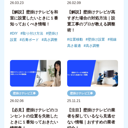
26.03.23
26.02.09
【解説】壁掛けテレビを和
【解説】壁掛けテレビが高
室に設置したいときに１番
すぎた場合の対処方法｜設
知っておくべき情報！
置工事のプロが教える調整
術！
DIY
取り付け方法
壁掛け
位置移動
壁掛け設置
視線
設置
石膏ボード
高さ調整
高さ最適
高さ調整
壁掛けテレビ工事
壁掛けテレビ工事
26.02.06
25.11.21
【必見】壁掛けテレビのコ
【注目】壁掛けテレビの業
ンセントの位置を失敗した
者を探しているなら見逃せ
ときに１番知っておきたい
ない情報｜おすすめの業者
情報集！
紹介！