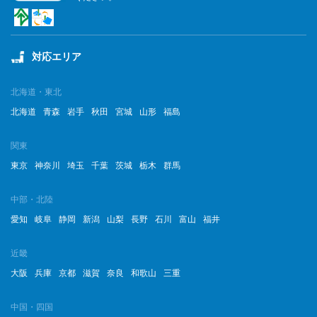
2023年5月
2023年4月
対応エリア
2023年3月
2023年2月
北海道・東北
北海道
青森
岩手
秋田
宮城
山形
福島
2023年1月
関東
2022年12月
東京
神奈川
埼玉
千葉
茨城
栃木
群馬
2022年11月
中部・北陸
2022年10月
愛知
岐阜
静岡
新潟
山梨
長野
石川
富山
福井
2022年9月
近畿
2022年8月
大阪
兵庫
京都
滋賀
奈良
和歌山
三重
2022年7月
中国・四国