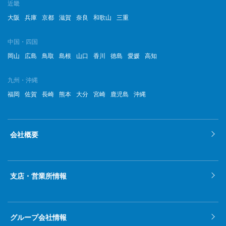
近畿
2022年8月
大阪
兵庫
京都
滋賀
奈良
和歌山
三重
2022年7月
中国・四国
岡山
広島
鳥取
島根
山口
香川
徳島
愛媛
高知
2022年6月
2022年5月
九州・沖縄
福岡
佐賀
長崎
熊本
大分
宮崎
鹿児島
沖縄
2022年4月
2022年3月
会社概要
2022年2月
2022年1月
支店・営業所情報
2021年12月
2021年11月
グループ会社情報