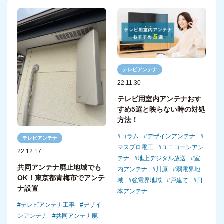
テレビアンテナ
22.11.30
テレビ用室内アンテナおす
すめ5選と映らない時の対処
方法！
コラム
デザインアンテナ
テレビアンテナ
マスプロ電工
ユニコーンアン
22.12.17
テナ
地上デジタル放送
室
共同アンテナ廃止地域でも
内アンテナ
川原
弱電界地
OK！東京都青梅市でアンテ
域
強電界地域
戸建て
日
ナ設置
本アンテナ
テレビアンテナ工事
デザイ
ンアンテナ
共同アンテナ廃