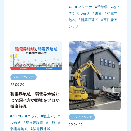
UHFアンテナ
千葉県
地上
デジタル放送
川原
弱電界
地域
新築戸建て
高性能ア
ンテナ
テレビアンテナ
22.09.20
強電界地域・弱電界地域と
は？調べ方や距離をプロが
徹底解説
A-PAB
コラム
地上デジタ
テレビアンテナ
ル放送
屋根裏設置
川原
22.04.12
弱電界地域
強電界地域