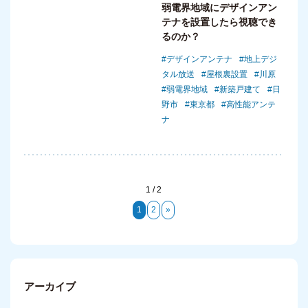
弱電界地域にデザインアン
テナを設置したら視聴でき
るのか？
デザインアンテナ
地上デジ
タル放送
屋根裏設置
川原
弱電界地域
新築戸建て
日
野市
東京都
高性能アンテ
ナ
1 / 2
1
2
»
アーカイブ