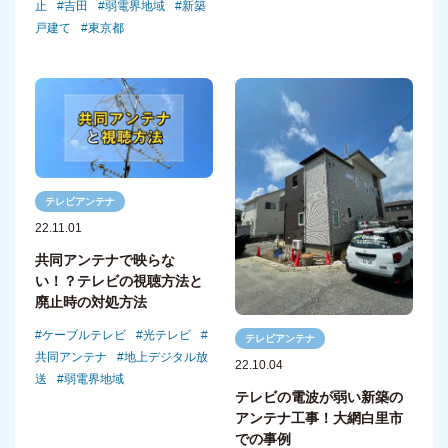
止
吉田
弱電界地域
新築
戸建て
東京都
テレビアンテナ
22.11.01
共同アンテナで映らな
い！？テレビの視聴方法と
廃止時の対処方法
ケーブルテレビ
光テレビ
テレビアンテナ
共同アンテナ
地上デジタル放
22.10.04
送
弱電界地域
テレビの電波が弱い新築の
アンテナ工事！大網白里市
での事例