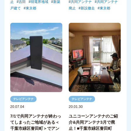
共同アンテナ
共同アンテナ
止
吉田
弱電界地域
新築
廃止
新設撤去
東京都
戸建て
東京都
テレビアンテナ
テレビアンテナ
20.07.04
20.01.30
7/1で共同アンテナが終わっ
ユニコーンアンテナのご紹
てしまったご地域がある＜
介&共同アンテナ3月で廃
千葉市緑区誉田町＞でアン
止！■千葉市緑区誉田町