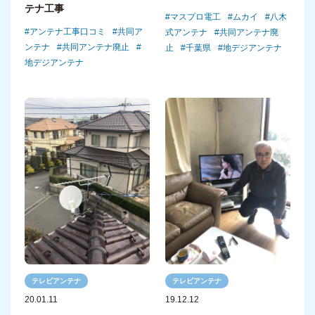
テナ工事
マスプロ電工
ムカイ
八木
アンテナ工事口コミ
共同ア
式アンテナ
共同アンテナ廃
ンテナ
共同アンテナ廃止
止
千葉県
地デジアンテナ
地デジアンテナ
テレビアンテナ
テレビアンテナ
20.01.11
19.12.12