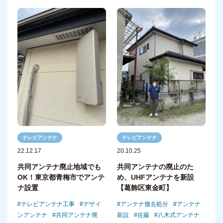
テレビアンテナ
テレビアンテナ
20.10.25
22.12.17
共同アンテナの廃止のた
共同アンテナ廃止地域でも
め、UHFアンテナを新設
OK！東京都青梅市でアンテ
【葛飾区東金町】
ナ設置
アンテナ撤去処分
アンテナ
テレビアンテナ工事
デザイ
新設
佐藤
八木式アンテナ
ンアンテナ
共同アンテナ廃