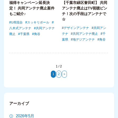
福得キャンペーン延長決
【千葉市緑区誉田町】 共同
定！ 共同アンテナ廃止案件
アンテナ廃止はTV視聴ピン
もご紹介♪
チ！次の手段はアンテナで
☆
U/B混合
スッキリポール
デザインアンテナ
共同アン
八木式アンテナ
共同アンテナ
テナ
共同アンテナ廃止
千
廃止
千葉県
角谷
葉県
地デジアンテナ
角谷
1 / 2
1
2
»
アーカイブ
2026年5月