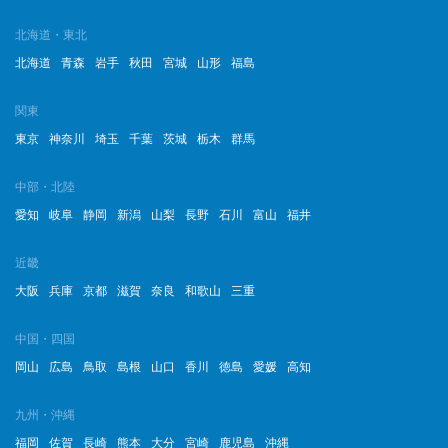
2023年2月
北海道・東北
北海道
青森
岩手
秋田
宮城
山形
福島
2023年1月
関東
2022年12月
東京
神奈川
埼玉
千葉
茨城
栃木
群馬
2022年11月
中部・北陸
2022年10月
愛知
岐阜
静岡
新潟
山梨
長野
石川
富山
福井
2022年9月
近畿
2022年8月
大阪
兵庫
京都
滋賀
奈良
和歌山
三重
2022年7月
中国・四国
岡山
広島
鳥取
島根
山口
香川
徳島
愛媛
高知
2022年6月
2022年5月
九州・沖縄
福岡
佐賀
長崎
熊本
大分
宮崎
鹿児島
沖縄