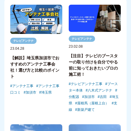
テレビアンテナ
テレビアンテナ
23.02.08
23.04.28
【注目】テレビのブースタ
【解説】埼玉県加須市でお
ーの取り付けを自分でやる
すすめのアンテナ工事会
前に知っておきたいプロの
社！選び方と比較のポイン
施工術！
ト
テレビアンテナ工事
ブース
アンテナ工事
アンテナ工事
ター本体
八木式アンテナ
口コミ
加須市
埼玉県
分配器
加須市
吉田
埼玉
県
屋根馬（屋根上台）
支
線
新築戸建て