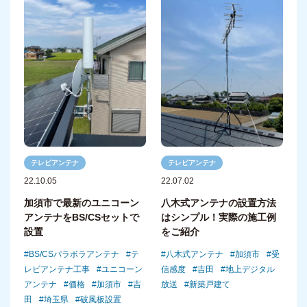
テレビアンテナ
テレビアンテナ
22.10.05
22.07.02
加須市で最新のユニコーン
八木式アンテナの設置方法
アンテナをBS/CSセットで
はシンプル！実際の施工例
設置
をご紹介
BS/CSパラボラアンテナ
テ
八木式アンテナ
加須市
受
レビアンテナ工事
ユニコーン
信感度
吉田
地上デジタル
アンテナ
価格
加須市
吉
放送
新築戸建て
田
埼玉県
破風板設置