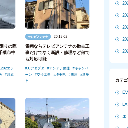
2
2
2
20.12.02
テレビアンテナ
2
お困りの際
電翔ならテレビアンテナの撤去工
20
千葉市中
事だけでなく新設・修理など何で
も対応可能
20
202エラ
JJアダプタ
アンテナ修理
キャンペ
送
川原
ーン
交換工事
埼玉県
川原
新座
2
カテ
市
2
E
2
L
2
エ
2