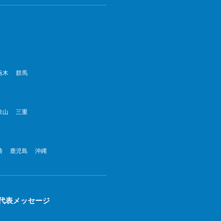
022年8月
022年7月
022年6月
栃木
群馬
022年5月
022年4月
歌山
三重
022年3月
022年2月
崎
鹿児島
沖縄
022年1月
21年12月
21年11月
代表メッセージ
21年10月