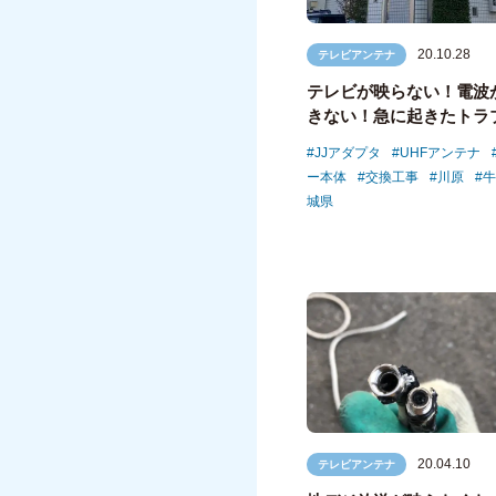
20.10.28
テレビアンテナ
テレビが映らない！電波
きない！急に起きたトラ
JJアダプタ
UHFアンテナ
ー本体
交換工事
川原
牛
城県
20.04.10
テレビアンテナ