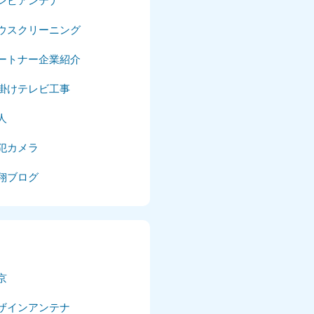
レビアンテナ
025年4月
ウスクリーニング
025年3月
ートナー企業紹介
025年2月
掛けテレビ工事
025年1月
人
24年12月
犯カメラ
24年11月
翔ブログ
24年10月
024年9月
024年8月
京
024年7月
ザインアンテナ
024年6月