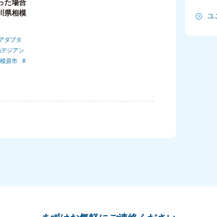
った場合
川県相模
ユ
2
2
Jアダプタ
地デジアン
2
模原市
2
2
20
20
20
2
2