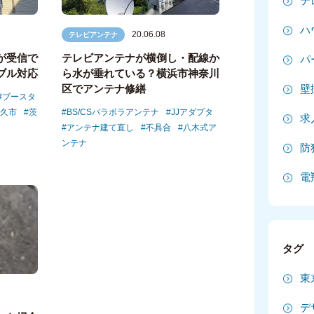
テ
2
ハ
20.06.08
テレビアンテナ
2
が受信で
テレビアンテナが横倒し・配線か
パ
ブル対応
ら水が垂れている？横浜市神奈川
2
区でアンテナ修繕
壁
ブースタ
2
久市
茨
BS/CSパラボラアンテナ
JJアダプタ
求
アンテナ建て直し
不具合
八木式ア
20
ンテナ
防
20
電
20
2
タグ
2
東
2
デ
2