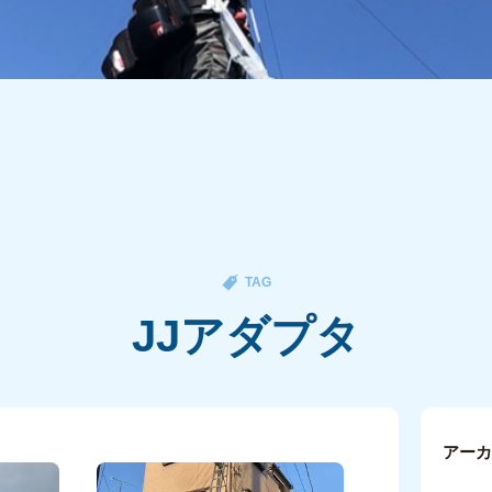
TAG
JJアダプタ
アー