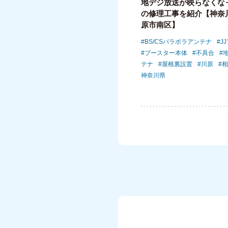
地デジ放送が映らなくな
の修理工事を紹介【神奈
原市南区】
BS/CSパラボラアンテナ
J
ブースター本体
不具合
テナ
屋根裏設置
川原
相
神奈川県