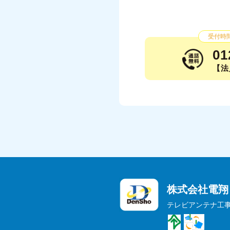
受付時間：
01
【法人
株式会社電翔
テレビアンテナ工