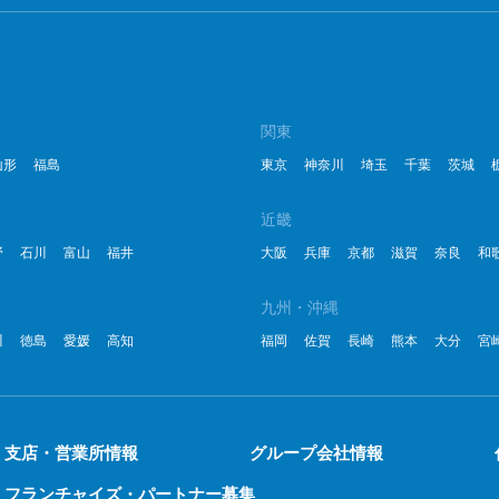
2
2
2
関東
山形
福島
東京
神奈川
埼玉
千葉
茨城
2
2
近畿
野
石川
富山
福井
大阪
兵庫
京都
滋賀
奈良
和
2
2
九州・沖縄
川
徳島
愛媛
高知
福岡
佐賀
長崎
熊本
大分
宮
2
20
20
支店・営業所情報
グループ会社情報
フランチャイズ・パートナー募集
20