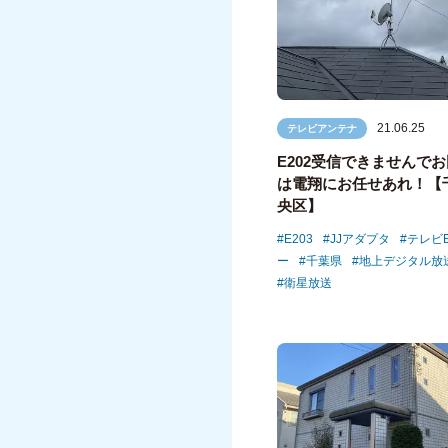
21.06.25
テレビアンテナ
E202受信できませんで
は電翔にお任せあれ！【
央区】
E203
JJアダプタ
テレビE
ー
千葉県
地上デジタル放
衛星放送