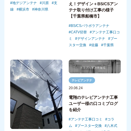
地デジアンテナ
川原
支
え！デザイン＋BS/CSアン
線
横浜市
神奈川県
テナ取り付け工事の様子
【千葉県船橋市】
BS/CSパラボラアンテナ
CATV切替
アンテナ工事口コ
ミ
デザインアンテナ
ブー
スター交換
佐藤
千葉県
テレビアンテナ
20.06.24
電翔のテレビアンテナ工事
ユーザー様の口コミブログ
を紹介
アンテナ工事口コミ
コラ
ム
ブースター交換
八木式