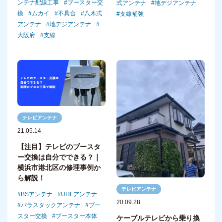
ンテナ配線工事
ブースター交
式アンテナ
地デジアンテナ
換
ムカイ
不具合
八木式
支線補強
アンテナ
地デジアンテナ
大阪府
支線
テレビアンテナ
21.05.14
【注目】テレビのブースタ
ー交換は自分でできる？｜
横浜市港北区の修理事例か
ら解説！
テレビアンテナ
BSアンテナ
UHFアンテナ
20.09.28
パラスタックアンテナ
ブー
スター交換
ブースター本体
ケーブルテレビから乗り換