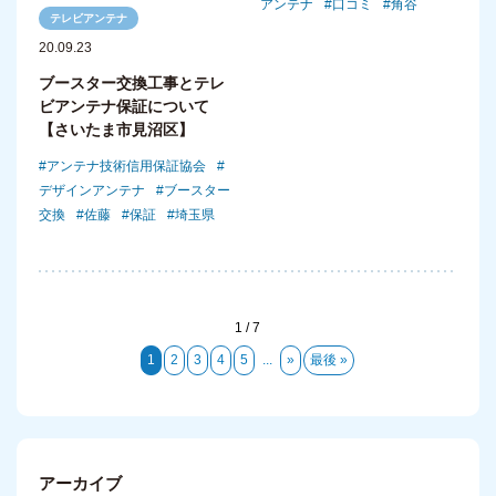
アンテナ
口コミ
角谷
テレビアンテナ
20.09.23
ブースター交換工事とテレ
ビアンテナ保証について
【さいたま市見沼区】
アンテナ技術信用保証協会
デザインアンテナ
ブースター
交換
佐藤
保証
埼玉県
1 / 7
1
2
3
4
5
...
»
最後 »
アーカイブ