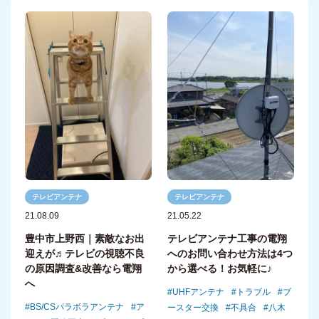
テレビアンテナ
テレビアンテナ
21.08.09
21.05.22
豊中市上野西｜素敵なお出
テレビアンテナ工事の電翔
迎えが♬テレビの視聴不良
へのお問い合わせ方法は4つ
の原因調査&改善なら電翔
から選べる！お気軽に♪
へ
UHFアンテナ
トラブル
ブ
BS/CSパラボラアンテナ
ア
ースター交換
不具合
八木