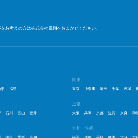
2
2
事をお考えの方は株式会社電翔へおまかせください。
2
2
2
2
関東
2
山形
福島
東京
神奈川
埼玉
千葉
茨城
2
近畿
20
野
石川
富山
福井
大阪
兵庫
京都
滋賀
奈良
和
20
九州・沖縄
20
川
徳島
愛媛
高知
福岡
佐賀
長崎
熊本
大分
宮