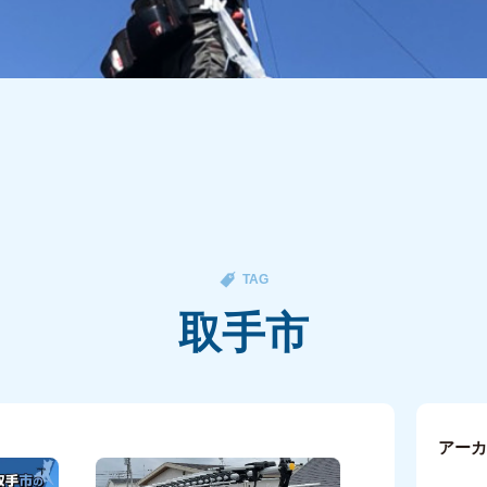
TAG
取手市
アー