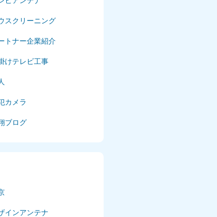
レビアンテナ
025年4月
ウスクリーニング
025年3月
ートナー企業紹介
025年2月
掛けテレビ工事
025年1月
人
24年12月
犯カメラ
24年11月
翔ブログ
24年10月
024年9月
024年8月
京
024年7月
ザインアンテナ
024年6月