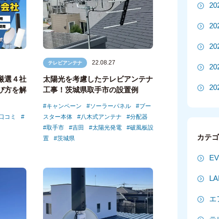
2
2
2
22.08.27
テレビアンテナ
2
厳選４社
太陽光を考慮したテレビアンテナ
20
び方を解
工事！茨城県取手市の設置例
キャンペーン
ソーラーパネル
ブー
20
口コミ
スター本体
八木式アンテナ
分配器
取手市
吉田
太陽光発電
破風板設
2
カテ
置
茨城県
2
E
2
L
2
エ
2