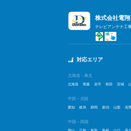
株式会社電翔
テレビアンテナ工
対応エリア
北海道・東北
北海道
青森
岩手
秋田
宮城
中部・北陸
愛知
岐阜
静岡
新潟
山梨
長
中国・四国
岡山
広島
鳥取
島根
山口
香