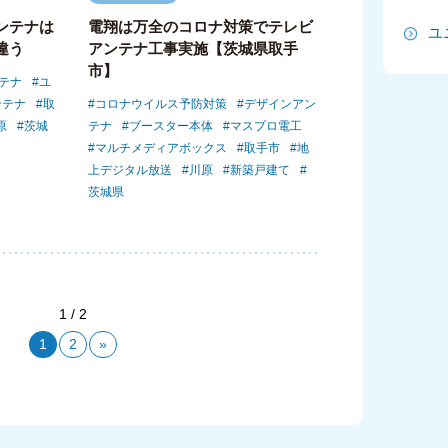
ンテナは
電翔は万全のコロナ対策でテレビ
ユ
2
違う
アンテナ工事実施【茨城県取手
市】
2
テナ
ユ
ンテナ
取
コロナウイルス予防対策
デザインアン
2
原
茨城
テナ
ブースター本体
マスプロ電工
マルチメディアボックス
取手市
地
2
上デジタル放送
川原
新築戸建て
茨城県
2
20
20
1 / 2
20
1
2
»
2
2