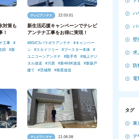
テ
2
ハ
22.03.01
テレビアンテナ
2
水対策も
新生活応援キャンペーンでテレビ
パ
事！
アンテナ工事をお得に実現！
2
壁
ナ工事
BS/CSパラボラアンテナ
キャンペー
2
吉田
新
ン
スカイツリー
ブースター本体
求
ユニコーンアンテナ
取手市
地上デジ
20
タル放送
川原
新4K8K放送
新築戸
防
建て
茨城県
衛星放送
20
電
20
2
タグ
2
東
2
デ
21.06.08
テレビアンテナ
2