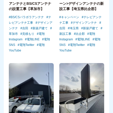
アンテナとBS/CSアンテナ
ーン>デザインアンテナの新
の設置工事【草加市】
設工事【埼玉県比企郡】
BS/CSパラボラアンテナ
テ
キャンペーン
テレビアンテ
レビアンテナ工事
デザインア
ナ工事
デザインアンテナ
ンテナ
吉田
新築戸建て
吉田
埼玉県
新築戸建て
草加市
見積もり
電翔
新設工事
比企郡
電翔
Instagram
電翔LINE
電翔
Instagram
電翔LINE
電翔
SNS
電翔Twitter
電翔
SNS
電翔Twitter
電翔
YouTube
YouTube