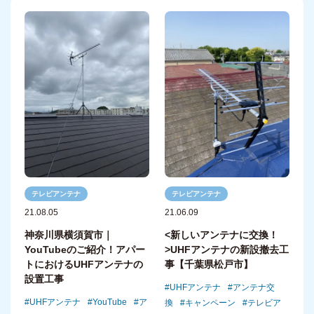
テレビアンテナ
テレビアンテナ
21.08.05
21.06.09
神奈川県横須賀市｜
<新しいアンテナに交換！
YouTubeのご紹介！アパー
>UHFアンテナの新設撤去工
トにおけるUHFアンテナの
事【千葉県松戸市】
設置工事
UHFアンテナ
アンテナ交
UHFアンテナ
YouTube
ア
換
キャンペーン
テレビア