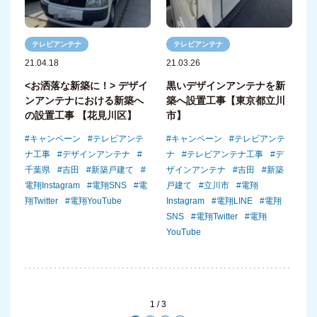
テレビアンテナ
テレビアンテナ
21.04.18
21.03.26
<お洒落な新築に！> デザイ
黒いデザインアンテナを新
ンアンテナにおける新築へ
築へ設置工事【東京都立川
の設置工事 【花見川区】
市】
キャンペーン
テレビアンテ
キャンペーン
テレビアンテ
ナ工事
デザインアンテナ
ナ
テレビアンテナ工事
デ
千葉県
吉田
新築戸建て
ザインアンテナ
吉田
新築
電翔Instagram
電翔SNS
電
戸建て
立川市
電翔
翔Twitter
電翔YouTube
Instagram
電翔LINE
電翔
SNS
電翔Twitter
電翔
YouTube
1 / 3