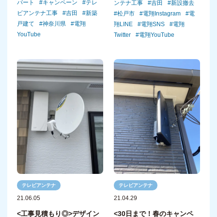
パート
キャンペーン
テレ
ンテナ工事
吉田
新設撤去
ビアンテナ工事
吉田
新築
松戸市
電翔Instagram
電
戸建て
神奈川県
電翔
翔LINE
電翔SNS
電翔
YouTube
Twitter
電翔YouTube
テレビアンテナ
テレビアンテナ
21.06.05
21.04.29
<工事見積もり◎>デザイン
<30日まで！春のキャンペ