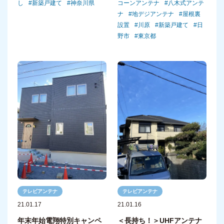
し
新築戸建て
神奈川県
コーンアンテナ
八木式アンテ
ナ
地デジアンテナ
屋根裏
設置
川原
新築戸建て
日
野市
東京都
テレビアンテナ
テレビアンテナ
21.01.16
21.01.17
＜長持ち！＞UHFアンテナ
年末年始電翔特別キャンペ