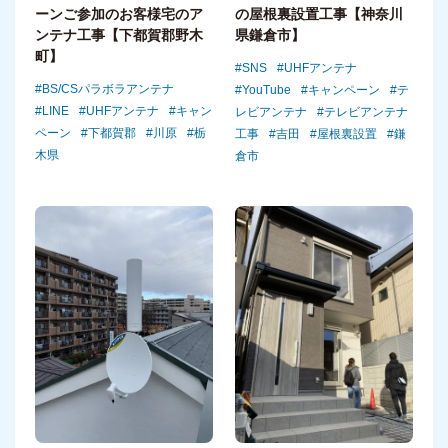
の屋根裏設置工事【神奈川
ーンご参加のお客様宅のア
県鎌倉市】
ンテナ工事【下都賀郡野木
町】
SNS
UHFアンテナ
BS/CSパラボラアンテナ
YouTube
キャンペーン
テ
LINE
UHFアンテナ
キャン
レビアンテナ
テレビアンテナ
ペーン
下都賀郡
川原
栃
工事
吉田
屋根裏設置
鎌
木県
倉市