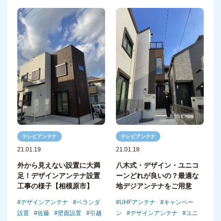
テレビアンテナ
テレビアンテナ
21.01.19
21.01.18
外から見えない設置に大満
八木式・デザイン・ユニコ
足！デザインアンテナ設置
ーンどれが良いの？最適な
工事の様子【相模原市】
地デジアンテナをご用意
デザインアンテナ
ベランダ
UHFアンテナ
キャンペー
設置
佐藤
壁面設置
引越
ン
デザインアンテナ
ユニ