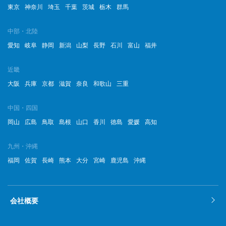
東京
神奈川
埼玉
千葉
茨城
栃木
群馬
2022年11月
中部・北陸
2022年10月
愛知
岐阜
静岡
新潟
山梨
長野
石川
富山
福井
2022年9月
近畿
2022年8月
大阪
兵庫
京都
滋賀
奈良
和歌山
三重
2022年7月
中国・四国
岡山
広島
鳥取
島根
山口
香川
徳島
愛媛
高知
2022年6月
2022年5月
九州・沖縄
福岡
佐賀
長崎
熊本
大分
宮崎
鹿児島
沖縄
2022年4月
2022年3月
会社概要
2022年2月