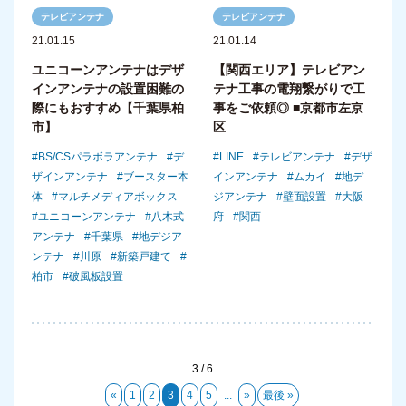
テレビアンテナ
テレビアンテナ
21.01.14
21.01.15
【関西エリア】テレビアン
ユニコーンアンテナはデザ
テナ工事の電翔繋がりで工
インアンテナの設置困難の
事をご依頼◎ ■京都市左京
際にもおすすめ【千葉県柏
区
市】
LINE
テレビアンテナ
デザ
BS/CSパラボラアンテナ
デ
インアンテナ
ムカイ
地デ
ザインアンテナ
ブースター本
ジアンテナ
壁面設置
大阪
体
マルチメディアボックス
府
関西
ユニコーンアンテナ
八木式
アンテナ
千葉県
地デジア
ンテナ
川原
新築戸建て
柏市
破風板設置
3 / 6
«
1
2
3
4
5
...
»
最後 »