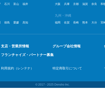
野
石川
富山
福井
大阪
兵庫
京都
滋賀
奈良
和
2
九州・沖縄
2
川
徳島
愛媛
高知
福岡
佐賀
長崎
熊本
大分
宮
2
2
2
支店・営業所情報
グループ会社情報
フランチャイズ・パートナー募集
2
2
利用規約（レンテナ）
特定商取引について
2
20
© 2017 ‐ 2025 Densho Inc.
20
20