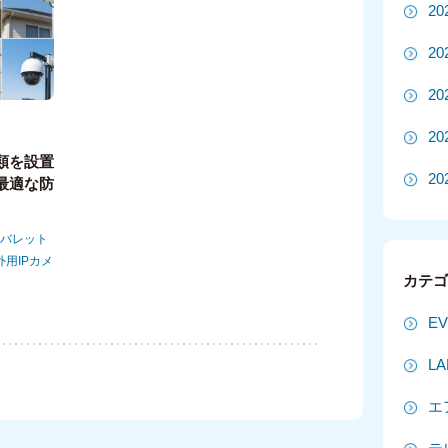
2
2
2
2
類を設置
20
最適な防
20
バレット
外用IPカメ
2
カテ
2
E
2
L
2
エ
2