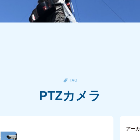
TAG
PTZカメラ
アー