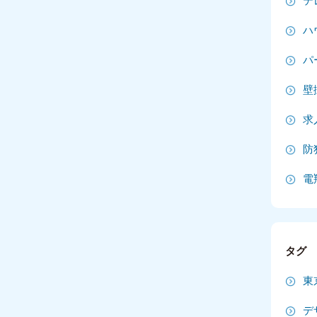
テ
2
ハ
2
パ
2
壁
2
求
20
防
20
電
20
2
タグ
2
東
2
デ
2