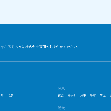
2
2
2
2
2
事をお考えの方は株式会社電翔へおまかせください。
2
2
20
20
関東
山形
福島
東京
神奈川
埼玉
千葉
茨城
20
2
近畿