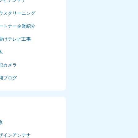
レビアンテナ
025年4月
ウスクリーニング
025年3月
ートナー企業紹介
025年2月
掛けテレビ工事
025年1月
人
24年12月
犯カメラ
24年11月
翔ブログ
24年10月
024年9月
024年8月
京
024年7月
ザインアンテナ
024年6月