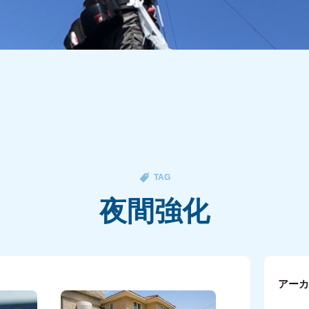
TAG
夜間強化
アー