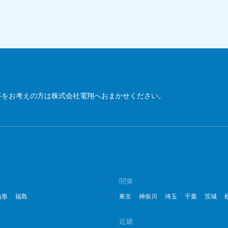
2
2
2
2
2
事をお考えの方は株式会社電翔へおまかせください。
2
2
20
20
関東
山形
福島
東京
神奈川
埼玉
千葉
茨城
20
2
近畿