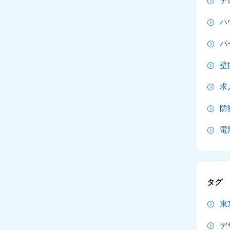
テ
2
ハ
2
パ
2
壁
2
求
20
防
20
電
20
2
タグ
2
東
2
デ
2