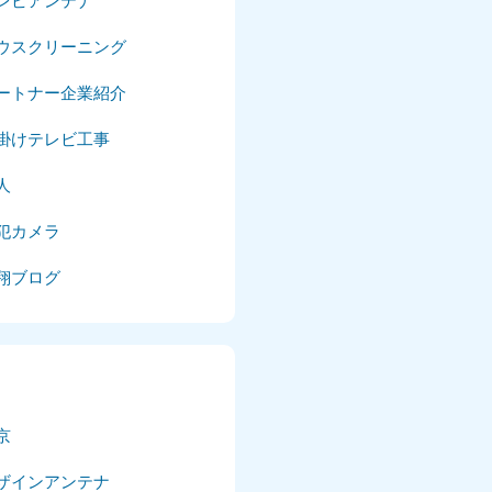
レビアンテナ
025年4月
ウスクリーニング
025年3月
ートナー企業紹介
025年2月
掛けテレビ工事
025年1月
人
24年12月
犯カメラ
24年11月
翔ブログ
24年10月
024年9月
024年8月
京
024年7月
ザインアンテナ
024年6月