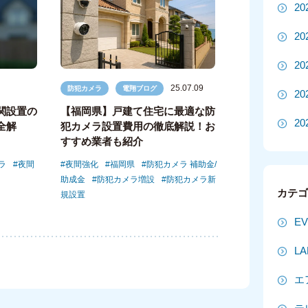
2
2
2
25.07.09
防犯カメラ
電翔ブログ
2
関設置の
【福岡県】戸建て住宅に最適な防
20
全解
犯カメラ設置費用の徹底解説！お
すすめ業者も紹介
20
ラ
夜間
夜間強化
福岡県
防犯カメラ 補助金/
助成金
防犯カメラ増設
防犯カメラ新
2
カテ
規設置
2
E
2
L
2
エ
2