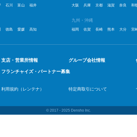
野
石川
富山
福井
大阪
兵庫
京都
滋賀
奈良
和
2
九州・沖縄
2
川
徳島
愛媛
高知
福岡
佐賀
長崎
熊本
大分
宮
2
2
2
支店・営業所情報
グループ会社情報
フランチャイズ・パートナー募集
2
2
利用規約（レンテナ）
特定商取引について
2
20
© 2017 ‐ 2025 Densho Inc.
20
20