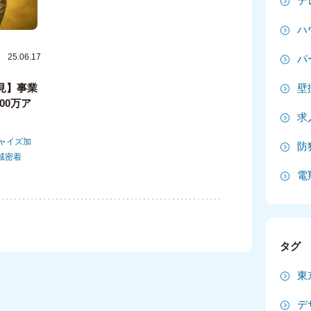
テ
2
ハ
2
25.06.17
パ
2
見】事業
壁
00万ア
2
求
20
ャイズ加
防
域密着
20
電
20
2
タグ
2
東
2
デ
2