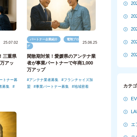
2
2
2
パートナー企業紹介
電翔ブロ
2
25.07.02
25.06.25
グ
20
！三重県
閑散期対策！愛媛県のアンテナ業
0万アッ
者が事業パートナーで年商1,000
20
万アップ
ートナー募
アンテナ業者募集
フランチャイズ加
2
カテ
者募集
盟
事業パートナー募集
地域密着
2
E
2
L
2
エ
2