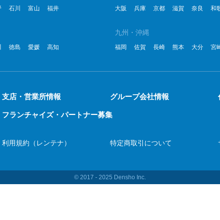
野
石川
富山
福井
大阪
兵庫
京都
滋賀
奈良
和
2
九州・沖縄
2
川
徳島
愛媛
高知
福岡
佐賀
長崎
熊本
大分
宮
2
2
2
支店・営業所情報
グループ会社情報
フランチャイズ・パートナー募集
2
2
利用規約（レンテナ）
特定商取引について
2
20
© 2017 ‐ 2025 Densho Inc.
20
20