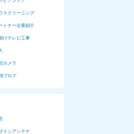
レビアンテナ
025年4月
ウスクリーニング
025年3月
ートナー企業紹介
025年2月
掛けテレビ工事
025年1月
人
24年12月
犯カメラ
24年11月
翔ブログ
24年10月
024年9月
024年8月
京
024年7月
ザインアンテナ
024年6月