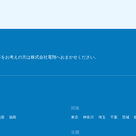
2
2
2
2
2
事をお考えの方は株式会社電翔へおまかせください。
2
2
20
20
関東
山形
福島
東京
神奈川
埼玉
千葉
茨城
20
2
近畿