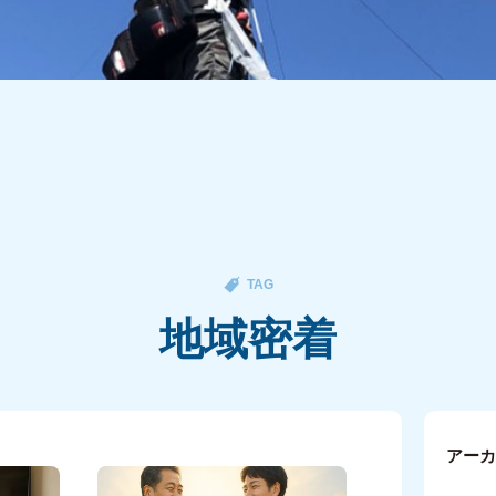
TAG
地域密着
アー