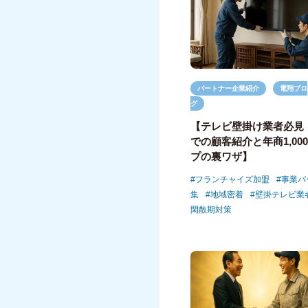
パートナー企業紹介
電翔ブロ
グ
【テレビ壁掛け業者必見
での顧客紹介と年商1,00
プの裏ワザ】
フランチャイズ加盟
事業パ
集
地域密着
壁掛テレビ業
閑散期対策