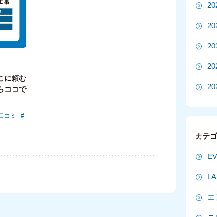
2
2
2
2
こに頼む
20
らココで
20
口コミ
2
カテ
2
E
2
L
2
エ
2