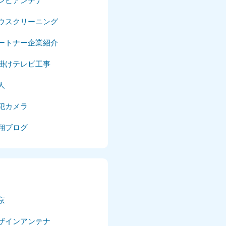
レビアンテナ
025年4月
ウスクリーニング
025年3月
ートナー企業紹介
025年2月
掛けテレビ工事
025年1月
人
24年12月
犯カメラ
24年11月
翔ブログ
24年10月
024年9月
024年8月
京
024年7月
ザインアンテナ
024年6月