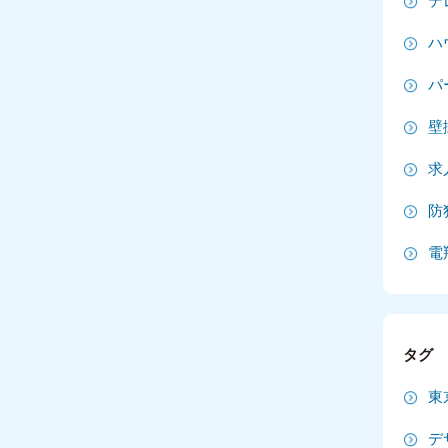
テ
2
ハ
2
パ
2
壁
2
求
20
防
20
電
20
2
タグ
2
東
2
デ
2