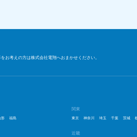
2
2
2
2
2
事をお考えの方は株式会社電翔へおまかせください。
2
2
20
20
関東
山形
福島
東京
神奈川
埼玉
千葉
茨城
20
2
近畿