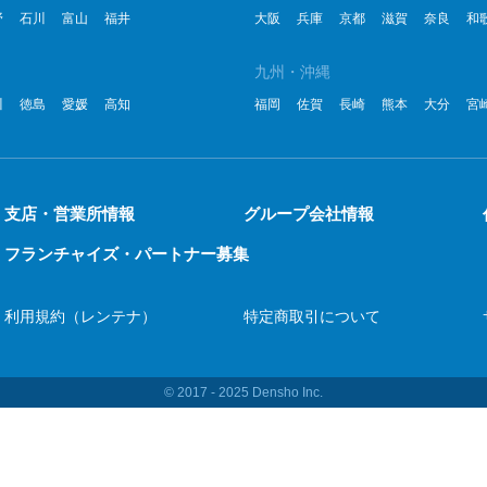
野
石川
富山
福井
大阪
兵庫
京都
滋賀
奈良
和
2
九州・沖縄
2
川
徳島
愛媛
高知
福岡
佐賀
長崎
熊本
大分
宮
2
2
2
支店・営業所情報
グループ会社情報
フランチャイズ・パートナー募集
2
2
利用規約（レンテナ）
特定商取引について
2
20
© 2017 ‐ 2025 Densho Inc.
20
20