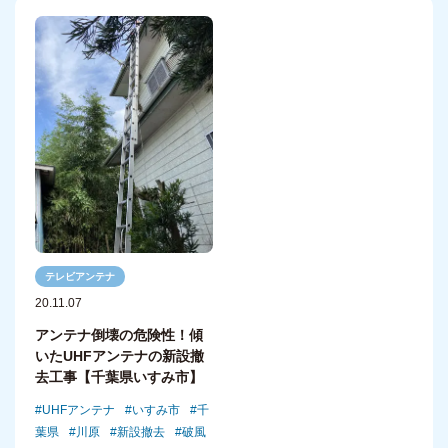
テレビアンテナ
20.11.07
アンテナ倒壊の危険性！傾
いたUHFアンテナの新設撤
去工事【千葉県いすみ市】
UHFアンテナ
いすみ市
千
葉県
川原
新設撤去
破風