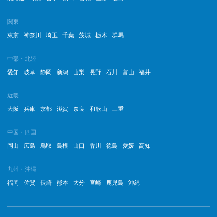
2023年1月
関東
2022年12月
東京
神奈川
埼玉
千葉
茨城
栃木
群馬
2022年11月
中部・北陸
2022年10月
愛知
岐阜
静岡
新潟
山梨
長野
石川
富山
福井
2022年9月
近畿
2022年8月
大阪
兵庫
京都
滋賀
奈良
和歌山
三重
2022年7月
中国・四国
岡山
広島
鳥取
島根
山口
香川
徳島
愛媛
高知
2022年6月
2022年5月
九州・沖縄
福岡
佐賀
長崎
熊本
大分
宮崎
鹿児島
沖縄
2022年4月
2022年3月