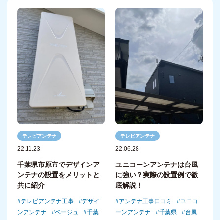
テレビアンテナ
テレビアンテナ
22.06.28
22.11.23
ユニコーンアンテナは台風
千葉県市原市でデザインア
に強い？実際の設置例で徹
ンテナの設置をメリットと
底解説！
共に紹介
アンテナ工事口コミ
ユニコ
テレビアンテナ工事
デザイ
ーンアンテナ
千葉県
台風
ンアンテナ
ベージュ
千葉