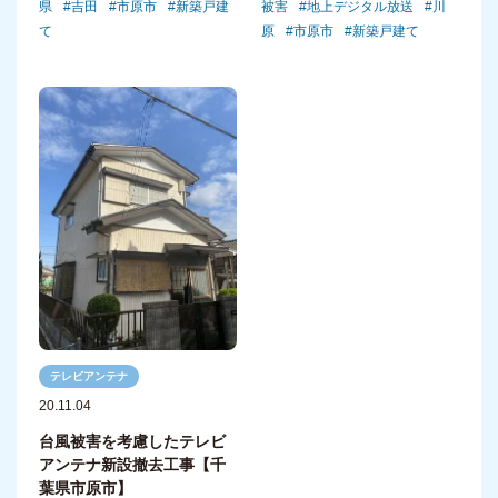
被害
地上デジタル放送
川
県
吉田
市原市
新築戸建
原
市原市
新築戸建て
て
テレビアンテナ
20.11.04
台風被害を考慮したテレビ
アンテナ新設撤去工事【千
葉県市原市】