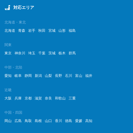
対応エリア
2023年3月
2023年2月
北海道・東北
北海道
青森
岩手
秋田
宮城
山形
福島
2023年1月
関東
2022年12月
東京
神奈川
埼玉
千葉
茨城
栃木
群馬
2022年11月
中部・北陸
2022年10月
愛知
岐阜
静岡
新潟
山梨
長野
石川
富山
福井
2022年9月
近畿
2022年8月
大阪
兵庫
京都
滋賀
奈良
和歌山
三重
2022年7月
中国・四国
岡山
広島
鳥取
島根
山口
香川
徳島
愛媛
高知
2022年6月