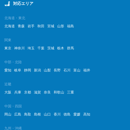
対応エリア
2023年3月
2023年2月
北海道・東北
北海道
青森
岩手
秋田
宮城
山形
福島
2023年1月
関東
2022年12月
東京
神奈川
埼玉
千葉
茨城
栃木
群馬
2022年11月
中部・北陸
2022年10月
愛知
岐阜
静岡
新潟
山梨
長野
石川
富山
福井
2022年9月
近畿
2022年8月
大阪
兵庫
京都
滋賀
奈良
和歌山
三重
2022年7月
中国・四国
岡山
広島
鳥取
島根
山口
香川
徳島
愛媛
高知
2022年6月
2022年5月
九州・沖縄