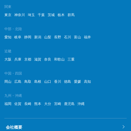
関東
2022年12月
東京
神奈川
埼玉
千葉
茨城
栃木
群馬
2022年11月
中部・北陸
2022年10月
愛知
岐阜
静岡
新潟
山梨
長野
石川
富山
福井
2022年9月
近畿
2022年8月
大阪
兵庫
京都
滋賀
奈良
和歌山
三重
2022年7月
中国・四国
岡山
広島
鳥取
島根
山口
香川
徳島
愛媛
高知
2022年6月
2022年5月
九州・沖縄
福岡
佐賀
長崎
熊本
大分
宮崎
鹿児島
沖縄
2022年4月
2022年3月
会社概要