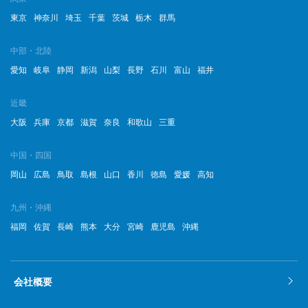
2022年12月
東京
神奈川
埼玉
千葉
茨城
栃木
群馬
2022年11月
中部・北陸
2022年10月
愛知
岐阜
静岡
新潟
山梨
長野
石川
富山
福井
2022年9月
近畿
2022年8月
大阪
兵庫
京都
滋賀
奈良
和歌山
三重
2022年7月
中国・四国
岡山
広島
鳥取
島根
山口
香川
徳島
愛媛
高知
2022年6月
2022年5月
九州・沖縄
福岡
佐賀
長崎
熊本
大分
宮崎
鹿児島
沖縄
2022年4月
2022年3月
会社概要
2022年2月