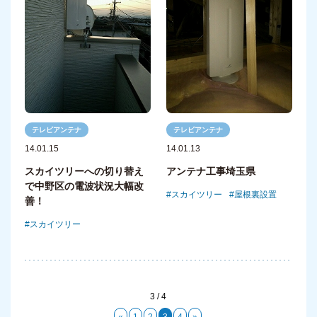
テレビアンテナ
テレビアンテナ
14.01.15
14.01.13
スカイツリーへの切り替え
アンテナ工事埼玉県
で中野区の電波状況大幅改
スカイツリー
屋根裏設置
善！
スカイツリー
3 / 4
«
1
2
3
4
»