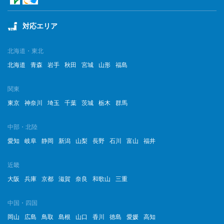
2023年4月
対応エリア
2023年3月
2023年2月
北海道・東北
北海道
青森
岩手
秋田
宮城
山形
福島
2023年1月
関東
2022年12月
東京
神奈川
埼玉
千葉
茨城
栃木
群馬
2022年11月
中部・北陸
2022年10月
愛知
岐阜
静岡
新潟
山梨
長野
石川
富山
福井
2022年9月
近畿
2022年8月
大阪
兵庫
京都
滋賀
奈良
和歌山
三重
2022年7月
中国・四国
岡山
広島
鳥取
島根
山口
香川
徳島
愛媛
高知
2022年6月