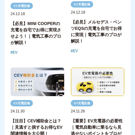
EV充電設備
EV充電設備
24.12.18
24.12.18
【必見】メルセデス・ベン
【必見】MINI COOPERの
ツEQSの充電を自宅でお得
充電を自宅でお得に実現さ
に実現｜電気工事のプロが
せよう！｜電気工事のプロ
解説！
が解説！
EV
EV
EV充電設備
EV充電設備
24.11.30
24.11.26
【注目】CEV補助金とは？
【重要】EV充電器の必要性
｜見逃すと損するお得なEV
｜電気自動車に乗るなら見
関連情報を大公開！
逃せないポイントをプロが