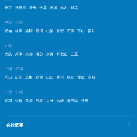
2022年12月
東京
神奈川
埼玉
千葉
茨城
栃木
群馬
2022年11月
中部・北陸
2022年10月
愛知
岐阜
静岡
新潟
山梨
長野
石川
富山
福井
2022年9月
近畿
2022年8月
大阪
兵庫
京都
滋賀
奈良
和歌山
三重
2022年7月
中国・四国
岡山
広島
鳥取
島根
山口
香川
徳島
愛媛
高知
2022年6月
2022年5月
九州・沖縄
福岡
佐賀
長崎
熊本
大分
宮崎
鹿児島
沖縄
2022年4月
2022年3月
会社概要
2022年2月