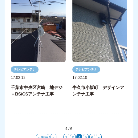
テレビアンテナ
テレビアンテナ
17.02.12
17.02.10
千葉市中央区宮崎 地デジ
牛久市小坂町 デザインア
＋BS/CSアンテナ工事
ンテナ工事
4 / 6
« 先頭
«
...
2
3
4
5
6
»