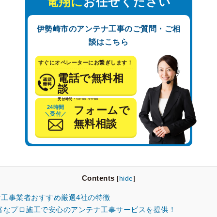
電翔に
お任せください
伊勢崎市のアンテナ工事のご質問・ご相
談はこちら
すぐにオペレーターにお繋ぎします！
電話で無料相
談
受付時間：10:00~19:00
24時間
フォームで
＼受付／
無料相談
Contents
[
hide
]
工事業者おすすめ厳選4社の特徴
富なプロ施工で安心のアンテナ工事サービスを提供！