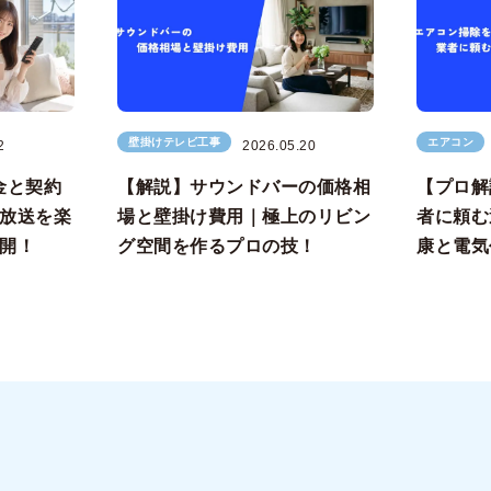
壁掛けテレビ工事
エアコン
2
2026.05.20
金と契約
【解説】サウンドバーの価格相
【プロ解
放送を楽
場と壁掛け費用｜極上のリビン
者に頼む
開！
グ空間を作るプロの技！
康と電気