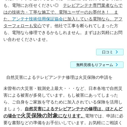
も、電翔にお任せください◎
テレビアンテナ専門業者ならで
はの技術力・丁寧な施工で、電翔ユーザーのお墨付き！ ま
た、
アンテナ技術信用保証協会
に加入している電翔なら、アフ
ターフォローも安心
です。他社で工事を断られてしまった方
も、電翔なら修理できるかもしれません。まずはお気軽にお問
い合わせくださいませ。
口コミ
無料見積もりフォーム
自然災害によるテレビアンテナ修理は火災保険の申請を
未曽有の大災害・観測史上最大・・・など、日本各地で自然災
害による被害が多発しています。もし被害にあってしまった
ら、ご自身をご家族を守るために加入されている保険を活用し
ましょう。
自然災害によるテレビアンテナの修理は、ほとんど
火災保険の対象
の場合で
になります
。
電翔では、申請に必
要な書類などの準備をお手伝いしています。お気軽にご相談く