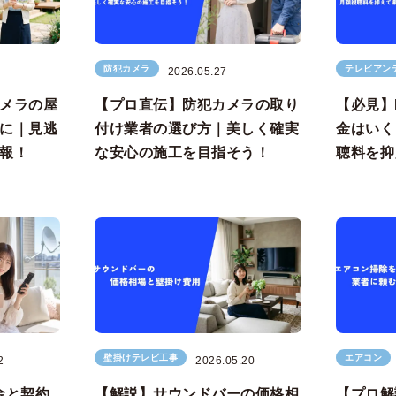
防犯カメラ
テレビアン
2026.05.27
メラの屋
【プロ直伝】防犯カメラの取り
【必見】
に｜見逃
付け業者の選び方｜美しく確実
金はいく
報！
な安心の施工を目指そう！
聴料を抑
壁掛けテレビ工事
エアコン
2
2026.05.20
金と契約
【解説】サウンドバーの価格相
【プロ解