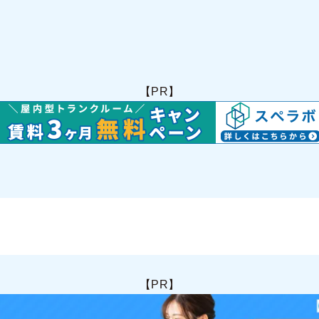
【PR】
【PR】