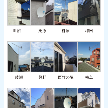
皿沼
栗原
柳原
梅田
綾瀬
興野
西竹の塚
梅島