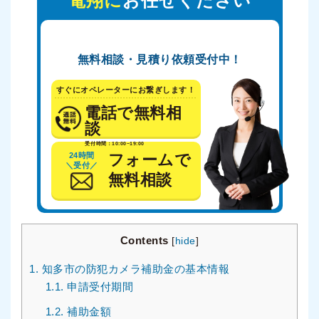
電翔に
お任せください
無料相談・見積り依頼受付中！
すぐにオペレーターにお繋ぎします！
電話で無料相
談
受付時間：10:00~19:00
24時間
フォームで
＼受付／
無料相談
Contents
[
hide
]
1.
知多市の防犯カメラ補助金の基本情報
1.1.
申請受付期間
1.2.
補助金額