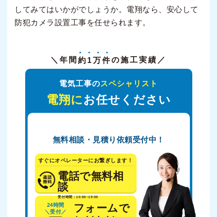
してみてはいかがでしょうか。電翔なら、安心して
防犯カメラ設置工事を任せられます。
＼年間
約1万件
の施工実績／
電気工事の
スペシャリスト
電翔に
お任せください
無料相談・見積り依頼受付中！
すぐにオペレーターにお繋ぎします！
電話で無料相
談
受付時間：10:00~19:00
24時間
フォームで
＼受付／