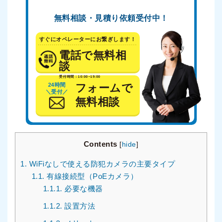
無料相談・見積り依頼受付中！
すぐにオペレーターにお繋ぎします！
電話で無料相
談
受付時間：10:00~19:00
24時間
フォームで
＼受付／
無料相談
Contents
[
hide
]
1.
WiFiなしで使える防犯カメラの主要タイプ
1.1.
有線接続型（PoEカメラ）
1.1.1.
必要な機器
1.1.2.
設置方法