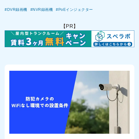
DVR録画機
NVR録画機
PoEインジェクター
【PR】