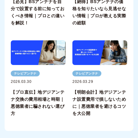
【必見】BSアンテナを自
【納得】BSアンテナの価
分で設置する前に知ってお
格を知りたいなら見逃せな
くべき情報｜プロとの違い
い情報｜プロが教える実際
を解説！
の総額
テレビアンテナ
テレビアンテナ
2026.03.30
2026.03.29
【プロ直伝】地デジアンテ
【明朗会計】地デジアンテ
ナ交換の費用相場と時期｜
ナ設置費用で損しないため
悪徳業者に騙されない選び
に｜悪徳業者を避けるコツ
方
を大公開