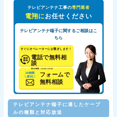
テレビアンテナ工事の
専門業者
電翔に
お任せください
テレビアンテナ端子に関するご相談はこ
ちら
すぐにオペレーターにお繋ぎします！
電話で無料相
談
受付時間：10:00~19:00
24時間
フォームで
＼受付／
無料相談
テレビアンテナ端子に適したケーブ
ルの種類と対応放送