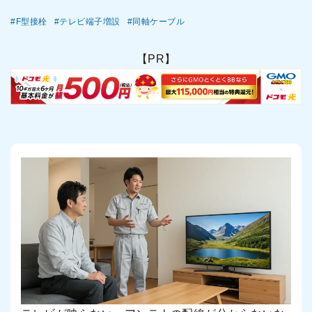
F型接栓
テレビ端子増設
同軸ケーブル
【PR】