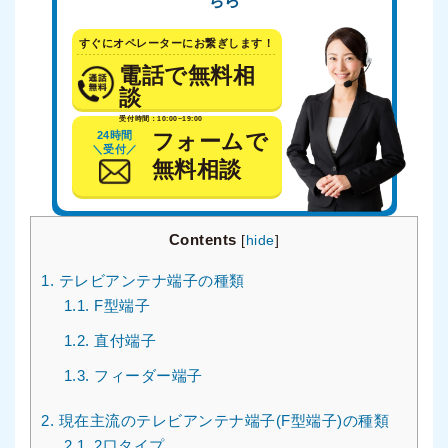
ちら
すぐにオペレーターにお繋ぎします！
電話で無料相
談
受付時間：10:00~19:00
24時間
フォームで
＼受付／
無料相談
Contents
[
hide
]
1.
テレビアンテナ端子の種類
1.1.
F型端子
1.2.
直付端子
1.3.
フィーダー端子
2.
現在主流のテレビアンテナ端子(F型端子)の種類
2.1.
2口タイプ